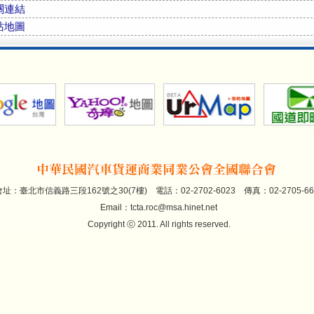
關連結
站地圖
會址：臺北市信義路三段162號之30(7樓) 電話：02-2702-6023 傳真：02-2705-66
Email：tcta.roc@msa.hinet.net
Copyright ⓒ 2011. All rights reserved.